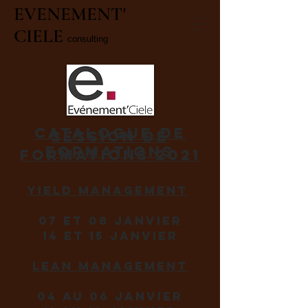
EVENEMENT'
CIELE
consulting
catalogue de
Session de
formations
formations 2021
yield Management
07 et 08 Janvier
14 et 15 Janvier
LEAN Management
04 au 06 Janvier